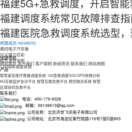
福建5G+急救调度，开启智
福建调度系统常见故障排查指
福建医院急救调度系统选型，
商盟成员
/ MEMBERS
黄冈电子汽车衡
兴义强力巨彩
快捷导航
哈尔滨开关柜
网站首页
关于我们
客户案例
新闻资讯
联系我们
网站地图
120指挥调度系统
产品
智慧紧急医疗救援调度系统
120急救调度GIS/GPS地理分析
5G互联监护会诊平台
智慧互联急救平台
质控随访系统
智慧
区域协同急救平台
联系我们
电话：400-179-9228
邮箱：39139613@qq.com
公司名称：北京济世飞讯电子有限公司
公司地址：北京市海淀区紫竹院路116号7层D座805