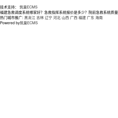
技术支持：
筑巢ECMS
福建急救调度系统哪家好？急救指挥系统报价是多少？院前急救系统质量怎么
热门城市推广:
黑龙江
吉林
辽宁
河北
山西
广西
福建
广东
海南
Powered by
筑巢ECMS