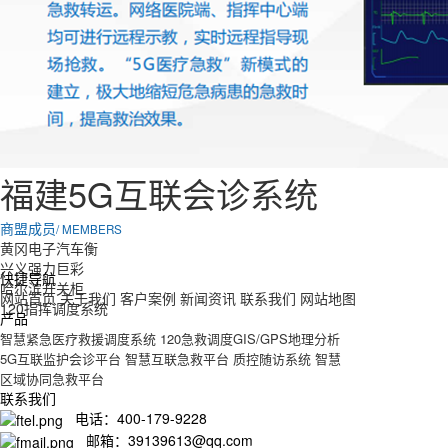
福建5G互联会诊系统
商盟成员
/ MEMBERS
黄冈电子汽车衡
兴义强力巨彩
快捷导航
哈尔滨开关柜
网站首页
关于我们
客户案例
新闻资讯
联系我们
网站地图
120指挥调度系统
产品
智慧紧急医疗救援调度系统
120急救调度GIS/GPS地理分析
5G互联监护会诊平台
智慧互联急救平台
质控随访系统
智慧
区域协同急救平台
联系我们
电话：400-179-9228
邮箱：39139613@qq.com