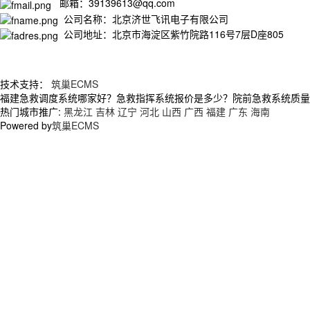
邮箱：39139613@qq.com
公司名称：北京济世飞讯电子有限公司
公司地址：北京市海淀区紫竹院路116号7层D座805
技术支持：
筑巢ECMS
福建急救调度系统哪家好？急救指挥系统报价是多少？院前急救系统质量怎么
热门城市推广:
黑龙江
吉林
辽宁
河北
山西
广西
福建
广东
海南
Powered by
筑巢ECMS