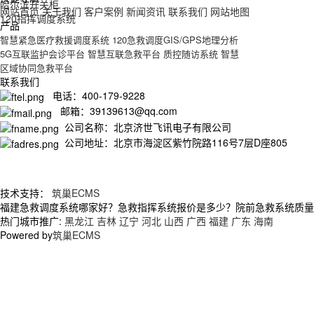
哈尔滨开关柜
网站首页
关于我们
客户案例
新闻资讯
联系我们
网站地图
120指挥调度系统
产品
智慧紧急医疗救援调度系统
120急救调度GIS/GPS地理分析
5G互联监护会诊平台
智慧互联急救平台
质控随访系统
智慧
区域协同急救平台
联系我们
电话：400-179-9228
邮箱：39139613@qq.com
公司名称：北京济世飞讯电子有限公司
公司地址：北京市海淀区紫竹院路116号7层D座805
技术支持：
筑巢ECMS
福建急救调度系统哪家好？急救指挥系统报价是多少？院前急救系统质量怎么
热门城市推广:
黑龙江
吉林
辽宁
河北
山西
广西
福建
广东
海南
Powered by
筑巢ECMS