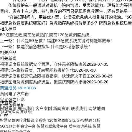
传统救护车一般通过对讲机与院内沟通，受表达能力、理解能力等限制
景内，患者上车之后，参与急救的不再只是现场急救医生，还有网络另一
“在最短时间内，用最优方案，让情况危急病人得到最好的救治。”5
福建急救调度系统哪家好？急救指挥系统报价是多少？院前急救系统质量怎么
相关标签
5G院前急救
,
院前急救指挥
,
院前120急救调度系统
,
上一条：
什么是5G急救？福建5G急救系统关键时刻能够救命！
下一条：
福建院前急救指挥:什么是区域急救系统？
相关产品
相关新闻
福建调度系统数据安全管理，守住患者隐私底线
2026-07-05
福建5G+急救调度，开启智能救援新时代
2026-06-30
福建调度系统常见故障排查指南，快速解决不误工
2026-06-25
福建医院急救调度系统选型，聚焦院前院内衔接
2026-06-20
商盟成员
/ MEMBERS
黄冈电子汽车衡
兴义强力巨彩
快捷导航
哈尔滨开关柜
网站首页
关于我们
客户案例
新闻资讯
联系我们
网站地图
120指挥调度系统
产品
智慧紧急医疗救援调度系统
120急救调度GIS/GPS地理分析
5G互联监护会诊平台
智慧互联急救平台
质控随访系统
智慧
区域协同急救平台