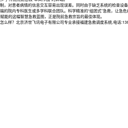
，对患者病情的信息交互容易出现误差。同时由于缺乏系统的检查设备，
端的院内专科医生或多学科联合团队。科学精准的“组团式”急救，让急
G赋能的这幅智慧急救蓝图，正是院前急救宗旨的最佳体现。
样？北京济世飞讯电子有限公司专业承接福建急救调度系统,电话:13837