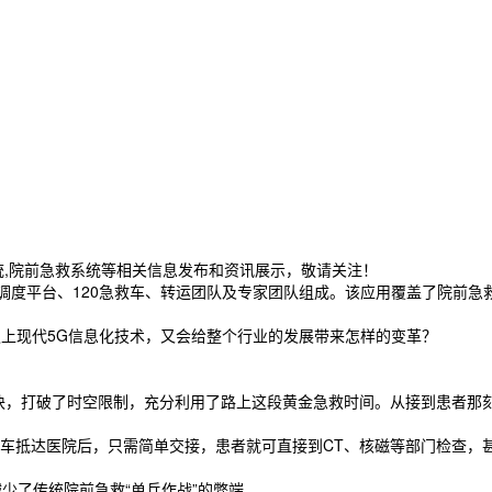
统,院前急救系统等相关信息发布和资讯展示，敬请关注！
调度平台、120急救车、转运团队及专家团队组成。该应用覆盖了院前急救
上现代5G信息化技术，又会给整个行业的发展带来怎样的变革？
，打破了时空限制，充分利用了路上这段黄金急救时间。从接到患者那刻
抵达医院后，只需简单交接，患者就可直接到CT、核磁等部门检查，
少了传统院前急救“单兵作战”的弊端。