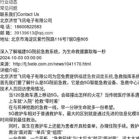
行业动态
常见问题
联系我们
Contact Us
北京济世飞讯电子有限公司
电 话：18600822583
邮 箱：
39139613@qq.com
地址: 北京市海淀区紫竹院路116号7层D座805
深入了解福建5G院前急救系统，为生命救援赢取每一秒
2024-10-03 03:00:00
来源：http://fj.fxele.com.cn/news1041170.html
详细介绍：
北京济世飞讯电子有限公司为您免费提供
福建急救调度系统
,急救指挥系
首先我们要了解什么是5G院前急救，它是由5G智能急救设备、急救中心
技术人员回访使用情况。
当120急救车遇上移动5G，会碰撞出怎样的火花？当传统医疗体系遇
上车就“入院” 抢救“零时差”
在与死神抢跑的急救一线，早一分钟生命就多一份希望。
5G救护车相对于普通救护车，最大的区别就是通过先进的信息化模块
时间得到最佳救治。
同时，医生在救护车上还能为患者开具检查单，办理住院手续。救护车
救治“面对面” “单兵”变“组团”
一台电脑、一个平板，“急救前线”与“大后方”就可“面对面”，这大大减