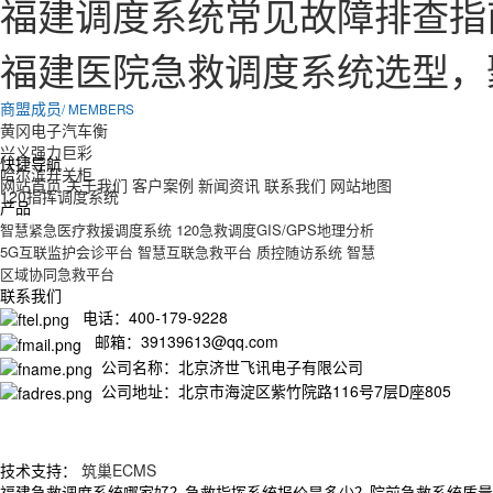
福建调度系统常见故障排查指
福建医院急救调度系统选型，
商盟成员
/ MEMBERS
黄冈电子汽车衡
兴义强力巨彩
快捷导航
哈尔滨开关柜
网站首页
关于我们
客户案例
新闻资讯
联系我们
网站地图
120指挥调度系统
产品
智慧紧急医疗救援调度系统
120急救调度GIS/GPS地理分析
5G互联监护会诊平台
智慧互联急救平台
质控随访系统
智慧
区域协同急救平台
联系我们
电话：400-179-9228
邮箱：39139613@qq.com
公司名称：北京济世飞讯电子有限公司
公司地址：北京市海淀区紫竹院路116号7层D座805
技术支持：
筑巢ECMS
福建急救调度系统哪家好？急救指挥系统报价是多少？院前急救系统质量怎么