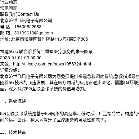
行业动态
常见问题
联系我们
Contact Us
北京济世飞讯电子有限公司
电 话：18600822583
邮 箱：
39139613@qq.com
地址: 北京市海淀区紫竹院路116号7层D座805
福建5G互联会诊系统：重塑医疗服务的未来图景
2025-01-01 03:00:00
来源：http://fj.fxele.com.cn/news1055324.html
详细介绍：
北京济世飞讯电子有限公司为您免费提供
福建急救调度系统
,急救指挥系
随着5G技术的飞速发展，其在医疗领域的应用正逐步深化，
福建5G互联
面，深入探讨5G互联会诊系统的价值与潜力。
一、系统概述
5G互联会诊系统是基于5G网络的高速率、低时延、广连接特性，构建
间的远程会诊，极大地提升了医疗服务的可及性和效率。
二、技术特点