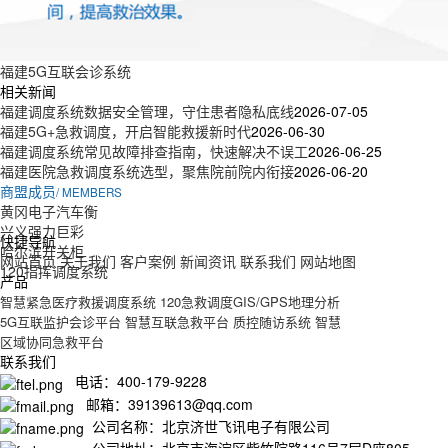
福建5G互联会诊系统
相关新闻
福建调度系统数据安全管理，守住患者隐私底线
2026-07-05
福建5G+急救调度，开启智能救援新时代
2026-06-30
福建调度系统常见故障排查指南，快速解决不误工
2026-06-25
福建医院急救调度系统选型，聚焦院前院内衔接
2026-06-20
商盟成员
/ MEMBERS
黄冈电子汽车衡
兴义强力巨彩
快捷导航
哈尔滨开关柜
网站首页
关于我们
客户案例
新闻资讯
联系我们
网站地图
120指挥调度系统
产品
智慧紧急医疗救援调度系统
120急救调度GIS/GPS地理分析
5G互联监护会诊平台
智慧互联急救平台
质控随访系统
智慧
区域协同急救平台
联系我们
电话：400-179-9228
邮箱：39139613@qq.com
公司名称：北京济世飞讯电子有限公司