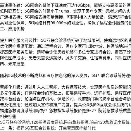
高速率传输：5G网络的峰值下载速度可达10Gbps，能够支持高质量
低时延互动：5G网络的时延小于10ms，实现了医疗专家与患者之间的
广连接支持：5G网络支持海量连接，可同时接入大量设备，满足远程会
高可靠性保障：5G网络具有99.999%的可靠性，确保了远程会诊服务
三、应用优势
提升医疗服务可及性：5G互联会诊系统打破了地域限制，使偏远地区的
优化医疗资源配置：通过远程会诊，医疗专家可以跨地域、跨医院地进行
提高医疗服务质量：远程会诊使患者能够与多位专家进行会诊，提高了诊
降低医疗成本：患者无需长途跋涉，减少了交通、住宿等费用，同时医院
四、未来展望
随着5G技术的不断成熟和医疗信息化的深入发展，5G互联会诊系统将
智能化升级：通过引入人工智能、大数据等技术，实现医疗影像的智能识
多元化服务：在远程会诊的基础上，拓展远程手术、远程护理、远程医疗
跨平台融合：加强与医疗机构、保险公司、政府部门等的跨平台融合与协
普及化应用：通过加大宣传和推广力度，提高公众对5G互联会诊系统的
福建急救调度系统哪家好？急救指挥系统报价是多少？院前急救系统质量怎么
相关标签
5G互联会诊系统
,
120指挥调度系统
,
院前急救指挥
,
院前120急救调度系统
,
上一条：
福建5G互联会诊系统：开启智慧医疗新时代