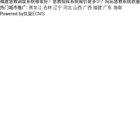
福建急救调度系统哪家好？急救指挥系统报价是多少？院前急救系统质量怎么
热门城市推广:
黑龙江
吉林
辽宁
河北
山西
广西
福建
广东
海南
Powered by
筑巢ECMS