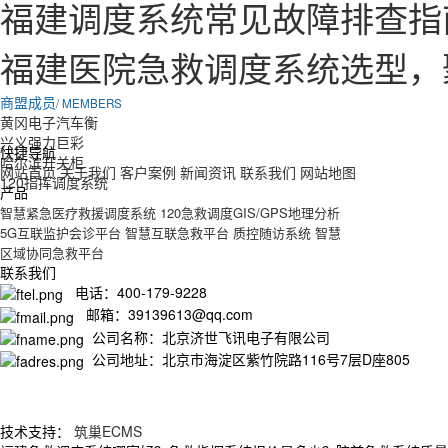
福建调度系统常见故障排查指
福建医院急救调度系统选型，
商盟成员
/ MEMBERS
黄冈电子汽车衡
兴义强力巨彩
快捷导航
哈尔滨开关柜
网站首页
关于我们
客户案例
新闻资讯
联系我们
网站地图
120指挥调度系统
产品
智慧紧急医疗救援调度系统
120急救调度GIS/GPS地理分析
5G互联监护会诊平台
智慧互联急救平台
质控随访系统
智慧
区域协同急救平台
联系我们
电话：400-179-9228
邮箱：39139613@qq.com
公司名称：北京济世飞讯电子有限公司
公司地址：北京市海淀区紫竹院路116号7层D座805
技术支持：
筑巢ECMS