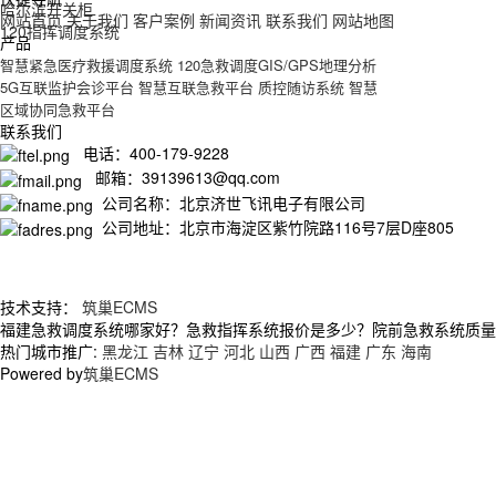
哈尔滨开关柜
网站首页
关于我们
客户案例
新闻资讯
联系我们
网站地图
120指挥调度系统
产品
智慧紧急医疗救援调度系统
120急救调度GIS/GPS地理分析
5G互联监护会诊平台
智慧互联急救平台
质控随访系统
智慧
区域协同急救平台
联系我们
电话：400-179-9228
邮箱：39139613@qq.com
公司名称：北京济世飞讯电子有限公司
公司地址：北京市海淀区紫竹院路116号7层D座805
技术支持：
筑巢ECMS
福建急救调度系统哪家好？急救指挥系统报价是多少？院前急救系统质量怎么
热门城市推广:
黑龙江
吉林
辽宁
河北
山西
广西
福建
广东
海南
Powered by
筑巢ECMS