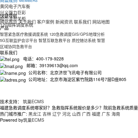
商盟成员
/ MEMBERS
黄冈电子汽车衡
兴义强力巨彩
快捷导航
哈尔滨开关柜
网站首页
关于我们
客户案例
新闻资讯
联系我们
网站地图
120指挥调度系统
产品
智慧紧急医疗救援调度系统
120急救调度GIS/GPS地理分析
5G互联监护会诊平台
智慧互联急救平台
质控随访系统
智慧
区域协同急救平台
联系我们
电话：400-179-9228
邮箱：39139613@qq.com
公司名称：北京济世飞讯电子有限公司
公司地址：北京市海淀区紫竹院路116号7层D座805
技术支持：
筑巢ECMS
福建急救调度系统哪家好？急救指挥系统报价是多少？院前急救系统质量怎么
热门城市推广:
黑龙江
吉林
辽宁
河北
山西
广西
福建
广东
海南
Powered by
筑巢ECMS