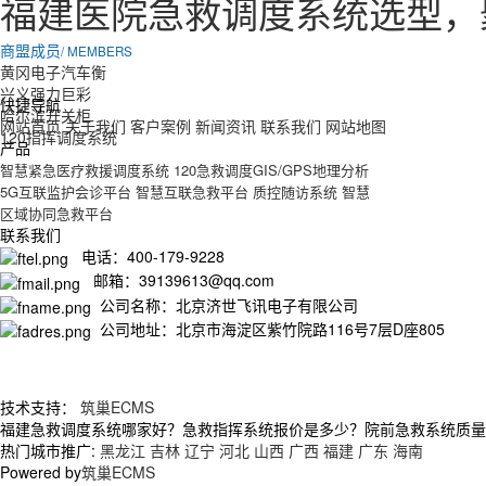
福建医院急救调度系统选型，
商盟成员
/ MEMBERS
黄冈电子汽车衡
兴义强力巨彩
快捷导航
哈尔滨开关柜
网站首页
关于我们
客户案例
新闻资讯
联系我们
网站地图
120指挥调度系统
产品
智慧紧急医疗救援调度系统
120急救调度GIS/GPS地理分析
5G互联监护会诊平台
智慧互联急救平台
质控随访系统
智慧
区域协同急救平台
联系我们
电话：400-179-9228
邮箱：39139613@qq.com
公司名称：北京济世飞讯电子有限公司
公司地址：北京市海淀区紫竹院路116号7层D座805
技术支持：
筑巢ECMS
福建急救调度系统哪家好？急救指挥系统报价是多少？院前急救系统质量怎么
热门城市推广:
黑龙江
吉林
辽宁
河北
山西
广西
福建
广东
海南
Powered by
筑巢ECMS