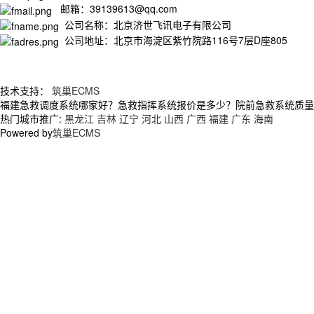
邮箱：39139613@qq.com
公司名称：北京济世飞讯电子有限公司
公司地址：北京市海淀区紫竹院路116号7层D座805
技术支持：
筑巢ECMS
福建急救调度系统哪家好？急救指挥系统报价是多少？院前急救系统质量怎么
热门城市推广:
黑龙江
吉林
辽宁
河北
山西
广西
福建
广东
海南
Powered by
筑巢ECMS