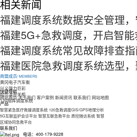
相关新闻
福建调度系统数据安全管理，
福建5G+急救调度，开启智
福建调度系统常见故障排查指
福建医院急救调度系统选型，
商盟成员
/ MEMBERS
黄冈电子汽车衡
兴义强力巨彩
快捷导航
哈尔滨开关柜
网站首页
关于我们
客户案例
新闻资讯
联系我们
网站地图
120指挥调度系统
产品
智慧紧急医疗救援调度系统
120急救调度GIS/GPS地理分析
5G互联监护会诊平台
智慧互联急救平台
质控随访系统
智慧
区域协同急救平台
联系我们
电话：400-179-9228