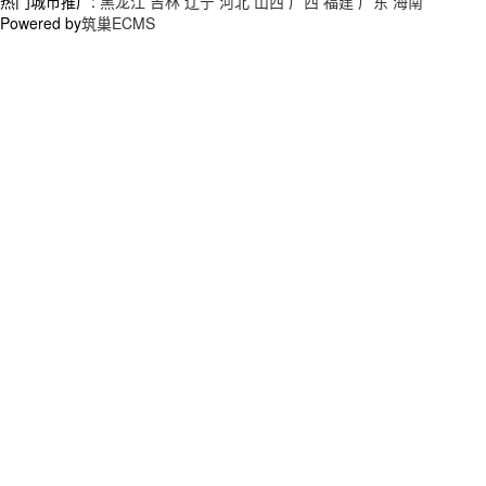
热门城市推广:
黑龙江
吉林
辽宁
河北
山西
广西
福建
广东
海南
Powered by
筑巢ECMS