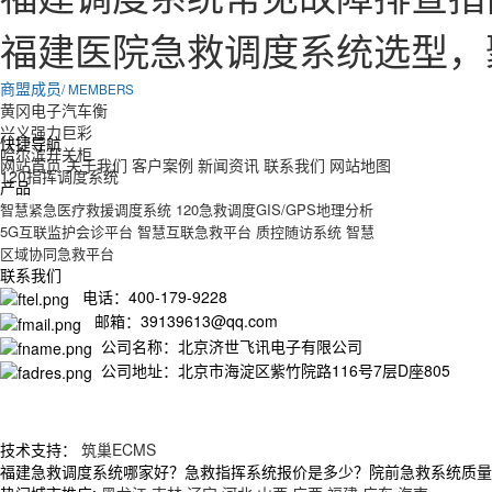
福建医院急救调度系统选型，
商盟成员
/ MEMBERS
黄冈电子汽车衡
兴义强力巨彩
快捷导航
哈尔滨开关柜
网站首页
关于我们
客户案例
新闻资讯
联系我们
网站地图
120指挥调度系统
产品
智慧紧急医疗救援调度系统
120急救调度GIS/GPS地理分析
5G互联监护会诊平台
智慧互联急救平台
质控随访系统
智慧
区域协同急救平台
联系我们
电话：400-179-9228
邮箱：39139613@qq.com
公司名称：北京济世飞讯电子有限公司
公司地址：北京市海淀区紫竹院路116号7层D座805
技术支持：
筑巢ECMS
福建急救调度系统哪家好？急救指挥系统报价是多少？院前急救系统质量怎么