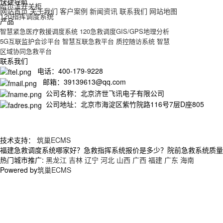
快捷导航
哈尔滨开关柜
网站首页
关于我们
客户案例
新闻资讯
联系我们
网站地图
120指挥调度系统
产品
智慧紧急医疗救援调度系统
120急救调度GIS/GPS地理分析
5G互联监护会诊平台
智慧互联急救平台
质控随访系统
智慧
区域协同急救平台
联系我们
电话：400-179-9228
邮箱：39139613@qq.com
公司名称：北京济世飞讯电子有限公司
公司地址：北京市海淀区紫竹院路116号7层D座805
技术支持：
筑巢ECMS
福建急救调度系统哪家好？急救指挥系统报价是多少？院前急救系统质量怎么
热门城市推广:
黑龙江
吉林
辽宁
河北
山西
广西
福建
广东
海南
Powered by
筑巢ECMS