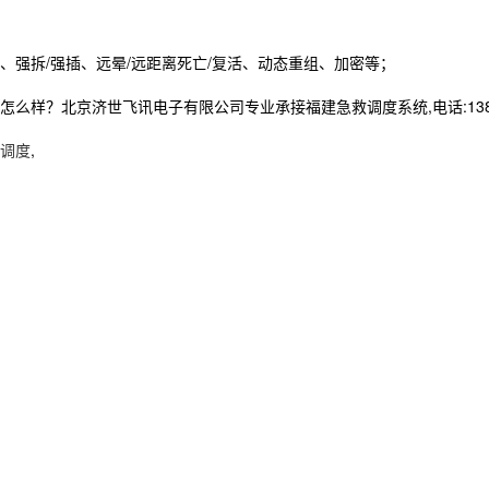
拆/强插、远晕/远距离死亡/复活、动态重组、加密等；
样？北京济世飞讯电子有限公司专业承接福建急救调度系统,电话:13837
挥调度
,