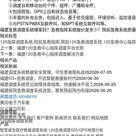
③调度台和移动台的个呼、组呼、广播和全呼；
④包括短信、GPS上拉和状态信息等；
⑤丰富的补充业务，包括迟入、基于优先接受、环境侦听、监控录音、强
⑤与PSTN/PABX互联呼叫，和MPT系统互联呼叫等。
福建急救调度系统哪家好？急救指挥系统报价是多少？院前急救系统质量怎么
相关标签
120指挥调度系统
,
院前急救指挥
,
院前120急救调度系统
,
120急救中心指
上一条：
福建120急救中心指挥调度平台优势
下一条：
福建120急救中心指挥调度解决方案
相关产品
相关新闻
福建调度系统数据安全管理，守住患者隐私底线
2026-07-05
福建5G+急救调度，开启智能救援新时代
2026-06-30
福建调度系统常见故障排查指南，快速解决不误工
2026-06-25
福建医院急救调度系统选型，聚焦院前院内衔接
2026-06-20
商盟成员
/ MEMBERS
黄冈电子汽车衡
兴义强力巨彩
快捷导航
哈尔滨开关柜
网站首页
关于我们
客户案例
新闻资讯
联系我们
网站地图
120指挥调度系统
产品
智慧紧急医疗救援调度系统
120急救调度GIS/GPS地理分析
5G互联监护会诊平台
智慧互联急救平台
质控随访系统
智慧