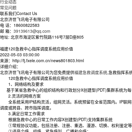
行业动态
常见问题
联系我们
Contact Us
北京济世飞讯电子有限公司
电 话：18600822583
邮 箱：
39139613@qq.com
地址: 北京市海淀区紫竹院路116号7层D座805
福建120急救中心指挥调度系统应用价值
2022-05-03 03:00:00
来源：http://fj.fxele.com.cn/news801803.html
详细介绍：
北京济世飞讯电子有限公司为您免费提供
福建急救调度系统
,急救指挥系
120急救中心指挥调度系统应用价值
1、网络结构及要求
基于某省急救中心的组织结构和行政划分X创建型(PDT)集群系统为
2.灵活的网络方案
全系统采用IP结构灵活，组网灵活。系统预留在全省范围内。IP联网
调度或跨县、跨市指挥调度。
3.满足日常工作需求
根据急救中心的日常工作内容X创建型(PDT)支持集群系统
①常规协议功能，包括注册、注册、重选、漫游、切换、权利鉴定等
②语音个呼、组呼、紧急呼叫、广播和全呼；