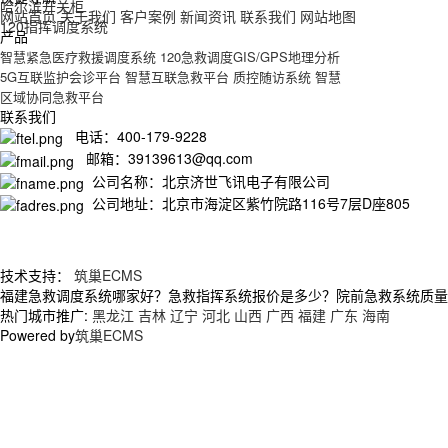
哈尔滨开关柜
网站首页
关于我们
客户案例
新闻资讯
联系我们
网站地图
120指挥调度系统
产品
智慧紧急医疗救援调度系统
120急救调度GIS/GPS地理分析
5G互联监护会诊平台
智慧互联急救平台
质控随访系统
智慧
区域协同急救平台
联系我们
电话：400-179-9228
邮箱：39139613@qq.com
公司名称：北京济世飞讯电子有限公司
公司地址：北京市海淀区紫竹院路116号7层D座805
技术支持：
筑巢ECMS
福建急救调度系统哪家好？急救指挥系统报价是多少？院前急救系统质量怎么
热门城市推广:
黑龙江
吉林
辽宁
河北
山西
广西
福建
广东
海南
Powered by
筑巢ECMS