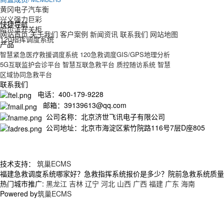
黄冈电子汽车衡
兴义强力巨彩
快捷导航
哈尔滨开关柜
网站首页
关于我们
客户案例
新闻资讯
联系我们
网站地图
120指挥调度系统
产品
智慧紧急医疗救援调度系统
120急救调度GIS/GPS地理分析
5G互联监护会诊平台
智慧互联急救平台
质控随访系统
智慧
区域协同急救平台
联系我们
电话：400-179-9228
邮箱：39139613@qq.com
公司名称：北京济世飞讯电子有限公司
公司地址：北京市海淀区紫竹院路116号7层D座805
技术支持：
筑巢ECMS
福建急救调度系统哪家好？急救指挥系统报价是多少？院前急救系统质量怎么
热门城市推广:
黑龙江
吉林
辽宁
河北
山西
广西
福建
广东
海南
Powered by
筑巢ECMS