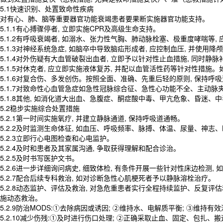
5.1快速识别、处置致命性疾病
对有心、肺、脑等重要器官功能衰竭患者要果断实施器官功能支持。
5.1.1有心搏骤停者, 立即实施CPR及高级生命支持。
5.1.2有呼吸衰竭者, 如溺水、张力性气胸、肺动脉栓塞、极重度哮喘等,
5.1.3对神经系统急症, 如脑卒中导致脑疝形成者, 应控制血压, 并使用降
5.1.4对外伤疑有大血管破裂出血者, 立即予以针对性止血措施, 同时静
5.1.5对休克者, 应立即实施液体复苏, 并配以血管活性药等针对性措
5.1.6对复合伤、多发创伤。按照全面、准确、先重后轻的原则, 保持呼
5.1.7对致命性心血管急症如急性冠脉综合征、急性心功能不全、主动
5.1.8其他, 如消化道大出血、急腹症、酮症酸中毒、甲亢危象、昏迷、
5.2稳步实施综合处置措施
5.2.1第一时间实施氧疗, 并建立静脉通道, 保持呼吸道通畅。
5.2.2及时监测生命体征, 如血压、呼吸频率、脉搏、体温、尿量、神志、
5.2.3立即行心电图检查和心电监护。
5.2.4及时和患者及其家属沟通, 争取获得理解和配合诊治。
5.2.5及时书写医护文书。
5.2.6进一步详细询问病史, 细致体检, 有条件开展一些针对性床边检测,
5.2.7配合后续专科救治, 如对诊断急性心肌梗死者予以静脉溶栓治疗。
5.2.8动态监护、评估及救治, 对急危重患者实行全程持续监护、反复评估
施动态救治。
5.2.9防治MODS:①去除病因或诱因; ②维持水、电解质平衡; ③维持
5.2.10减少伤残:①及时进行伤口处理; ②正确采取止血、固定、包扎、