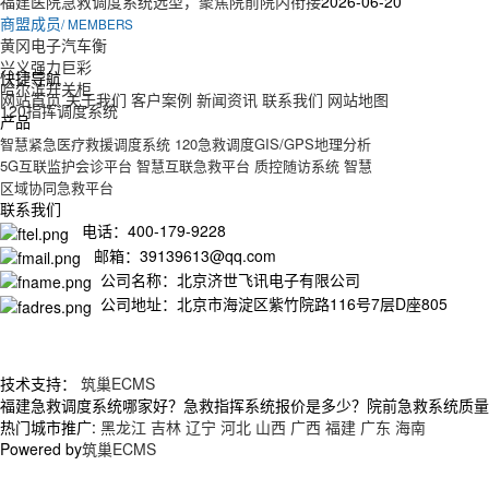
福建医院急救调度系统选型，聚焦院前院内衔接
2026-06-20
商盟成员
/ MEMBERS
黄冈电子汽车衡
兴义强力巨彩
快捷导航
哈尔滨开关柜
网站首页
关于我们
客户案例
新闻资讯
联系我们
网站地图
120指挥调度系统
产品
智慧紧急医疗救援调度系统
120急救调度GIS/GPS地理分析
5G互联监护会诊平台
智慧互联急救平台
质控随访系统
智慧
区域协同急救平台
联系我们
电话：400-179-9228
邮箱：39139613@qq.com
公司名称：北京济世飞讯电子有限公司
公司地址：北京市海淀区紫竹院路116号7层D座805
技术支持：
筑巢ECMS
福建急救调度系统哪家好？急救指挥系统报价是多少？院前急救系统质量怎么
热门城市推广:
黑龙江
吉林
辽宁
河北
山西
广西
福建
广东
海南
Powered by
筑巢ECMS