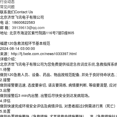
行业动态
常见问题
联系我们
Contact Us
北京济世飞讯电子有限公司
电 话：18600822583
邮 箱：
39139613@qq.com
地址: 北京市海淀区紫竹院路116号7层D座805
福建120急救流程环节基本规范
2024-08-14 03:00:00
来源：http://fj.fxele.com.cn/news1033397.html
详细介绍：
北京济世飞讯电子有限公司为您免费提供
福建急救调度系统
,急救指挥系
1.待警
做到120急救人员、设备、药品、物品按规范配备, 并处于良好待命状态
2.接警
做到接警要迅速, 态度要亲切, 语言要简练, 病情要判断, 等级要清楚, 应对
3.出警
做到接警后3 min内出警, 出警后尽快安全到达发病现场。
4.评估
做到快速完成环境安全评估及病情评估, 对患者超过2例需进行黑（死亡
5.处置
做到处置措施要快（急救措施, 尤其是救命措施要快）、准（急救措施