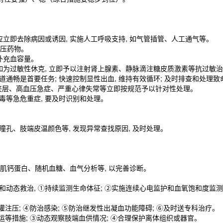
 应立即去除病因或诱因, 实施人工呼吸支持, 如气管插管、人工通气等。
颅压药物。
脉补充血容量。
施。如为过敏性休克, 立即予以注射肾上腺素、静脉滴注糖皮质激素等抗过敏
吸道通畅是首要任务; 快速控制显性出血, 维持有效循环; 及时排查和处理
脉夹层、高血压急症、严重心律失常等立即按规范予以针对性处理。
中毒等急危重症, 要及时识别和处理。
瞳孔、肢端皮温颜色等, 发现异常查找原因, 及时处理。
 如肌钙蛋白、随机血糖、血气分析等, 以完善诊断。
和动态救治, ①持续监测生命体征; ②实施连续心电监护和血氧饱和度监测; 
有效灌注压; ④防治感染; ⑤防治继发性出凝血功能障碍; ⑥及时送专科治疗。
搬运等措施; ③动态观察肢端血供情况; ④合理保护离体组织或器官。