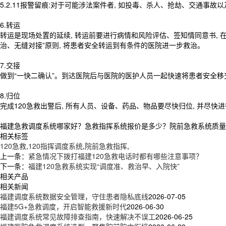
5.2.11报警留痕:对于可能涉法案件者, 如投毒、杀人、抢劫、交通事故以
6.转运
转运是现场处置的延续, 转运前要进行病情和风险评估、签知情同意书, 
治、无缝对接”原则, 将患者安全转运到有条件的医院进一步救治。
7.交接
做到“一快二确认”。到达医院后与医院的医护人员一起快速将患者安全移交,
8.归位
完成120急救出警后, 所有人员、设备、药品、物品要尽快归位, 并尽快
福建急救调度系统哪家好？急救指挥系统报价是多少？院前急救系统质量怎么
相关标签
120急救
,
120指挥调度系统
,
院前急救指挥
,
上一条：
紧急情况下拨打福建120急救电话时都有哪些注意事项？
下一条：
福建120急救系统实现“调度准、救治早、入院快”
相关产品
相关新闻
福建调度系统数据安全管理，守住患者隐私底线
2026-07-05
福建5G+急救调度，开启智能救援新时代
2026-06-30
福建调度系统常见故障排查指南，快速解决不误工
2026-06-25