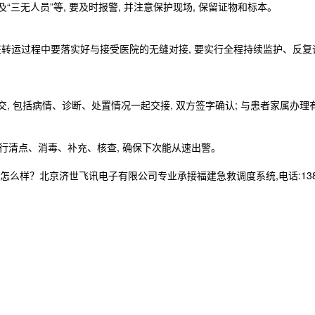
及“三无人员”等, 要及时报警, 并注意保护现场, 保留证物和标本。
在转运过程中要落实好与接受医院的无缝对接, 要实行全程持续监护、反复
 包括病情、诊断、处置情况一起交接, 双方签字确认; 与患者家属办理有
进行清点、消毒、补充、核查, 确保下次能从速出警。
样？北京济世飞讯电子有限公司专业承接福建急救调度系统,电话:13837