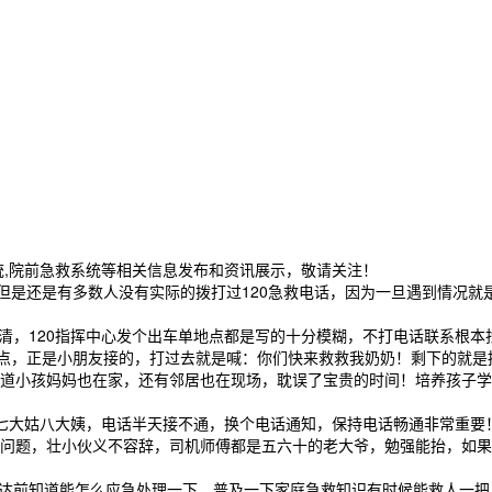
统,院前急救系统等相关信息发布和资讯展示，敬请关注！
，但是还是有多数人没有实际的拨打过120急救电话，因为一旦遇到情况
不清，120指挥中心发个出车单地点都是写的十分模糊，不打电话联系根
地点，正是小朋友接的，打过去就是喊：你们快来救救我奶奶！剩下的就
道小孩妈妈也在家，还有邻居也在现场，耽误了宝贵的时间！培养孩子学习
知七大姑八大姨，电话半天接不通，换个电话通知，保持电话畅通非常重要
问题，壮小伙义不容辞，司机师傅都是五六十的老大爷，勉强能抬，如果
到达前知道能怎么应急处理一下，普及一下家庭急救知识有时候能救人一