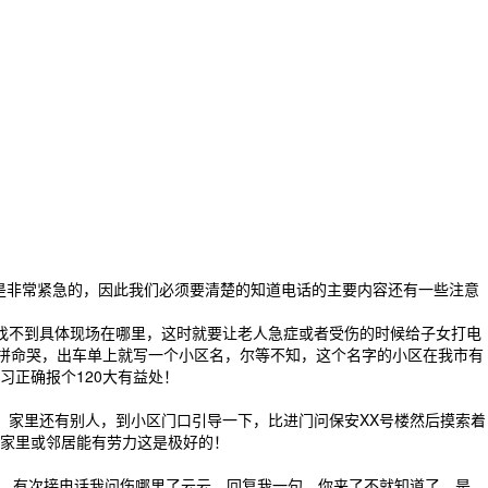
就是非常紧急的，因此我们必须要清楚的知道电话的主要内容还有一些注意
本找不到具体现场在哪里，这时就要让老人急症或者受伤的时候给子女打电
是拼命哭，出车单上就写一个小区名，尔等不知，这个名字的小区在我市有
正确报个120大有益处！
！家里还有别人，到小区门口引导一下，比进门问保安XX号楼然后摸索着
家里或邻居能有劳力这是极好的！
把。有次接电话我问伤哪里了云云，回复我一句，你来了不就知道了。是