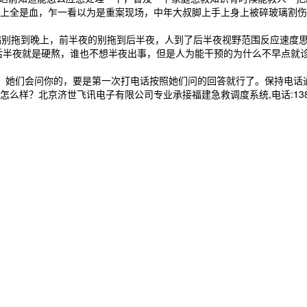
上全是血，乍一看以为是重案现场，中年大叔脚上手上身上被碎玻璃割伤
别拖到晚上，前半夜的别拖到后半夜，人到了后半夜视野范围反应速度思
了后半夜就是硬熬，谁也不想半夜出事，但是人为能干预的为什么不早点就
她们会问你的，要是第一次打电话按照她们问的回答就行了。保持电话通
样？北京济世飞讯电子有限公司专业承接福建急救调度系统,电话:13837