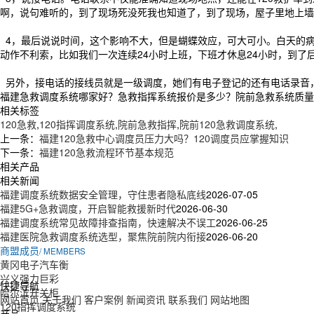
啊，说句难听的，到了现场死没死我也知道了，到了现场，屋子里地上墙
4，最后说说时间，这个影响不大，但是蝴蝶效应，可大可小。白天的病
动作不利索，比如我们一次连续24小时上班，下班才休息24小时，到
另外，接电话的接线员就是一级调度，她们有电子登记的还有电话录音，
福建急救调度系统哪家好？急救指挥系统报价是多少？院前急救系统质量怎么
相关标签
120急救
,
120指挥调度系统
,
院前急救指挥
,
院前120急救调度系统
,
上一条：
福建120急救中心调度员压力大吗？120调度员应掌握知识
下一条：
福建120急救流程环节基本规范
相关产品
相关新闻
福建调度系统数据安全管理，守住患者隐私底线
2026-07-05
福建5G+急救调度，开启智能救援新时代
2026-06-30
福建调度系统常见故障排查指南，快速解决不误工
2026-06-25
福建医院急救调度系统选型，聚焦院前院内衔接
2026-06-20
商盟成员
/ MEMBERS
黄冈电子汽车衡
兴义强力巨彩
快捷导航
哈尔滨开关柜
网站首页
关于我们
客户案例
新闻资讯
联系我们
网站地图
120指挥调度系统
产品