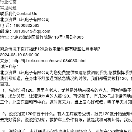
行业动态
常见问题
联系我们
Contact Us
北京济世飞讯电子有限公司
电 话：18600822583
邮 箱：
39139613@qq.com
地址: 北京市海淀区紫竹院路116号7层D座805
紧急情况下拨打福建120急救电话时都有哪些注意事项？
2024-08-19 03:00:00
来源：http://fj.fxele.com.cn/news1034030.html
详细介绍：
北京济世飞讯电子有限公司为您免费提供
福建急救调度系统
,急救指挥系
我们都知道，在身体不舒服遇到紧急情况的时候，我们都需要拨打120
事项。
1，先说谁报120。家里有老人，尤其是外地来探亲的老人，因为道路
话，求助邻居，让知道地点的人报120。再说孩子，有几次打过电话问
三个，北面东面和市中心。这时真无力，当上爱心好叔叔，哄了半天才知
2，说说报完120你要干什么。有人生病或者受伤，报完120就开始通
去找好得多。说说抬担架，救护车上条件有限，就是我和司机师傅，我没
3，说接电话。电话联系不仅能准确知道现场地点，还能在120救护车