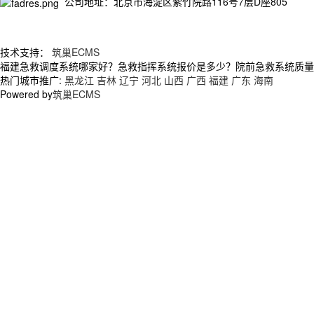
公司地址：北京市海淀区紫竹院路116号7层D座805
技术支持：
筑巢ECMS
福建急救调度系统哪家好？急救指挥系统报价是多少？院前急救系统质量怎么
热门城市推广:
黑龙江
吉林
辽宁
河北
山西
广西
福建
广东
海南
Powered by
筑巢ECMS