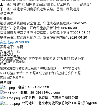
上一条：
福建120指挥调度系统如何实现“全网统一、一键调度”
下一条：
福建急救调度系统选型攻略，基层、医院通用
相关产品
相关新闻
福建调度系统数据安全管理，守住患者隐私底线
2026-07-05
福建5G+急救调度，开启智能救援新时代
2026-06-30
福建调度系统常见故障排查指南，快速解决不误工
2026-06-25
福建医院急救调度系统选型，聚焦院前院内衔接
2026-06-20
商盟成员
/ MEMBERS
黄冈电子汽车衡
兴义强力巨彩
快捷导航
哈尔滨开关柜
网站首页
关于我们
客户案例
新闻资讯
联系我们
网站地图
120指挥调度系统
产品
智慧紧急医疗救援调度系统
120急救调度GIS/GPS地理分析
5G互联监护会诊平台
智慧互联急救平台
质控随访系统
智慧
区域协同急救平台
联系我们
电话：400-179-9228
邮箱：39139613@qq.com
公司名称：北京济世飞讯电子有限公司
公司地址：北京市海淀区紫竹院路116号7层D座805