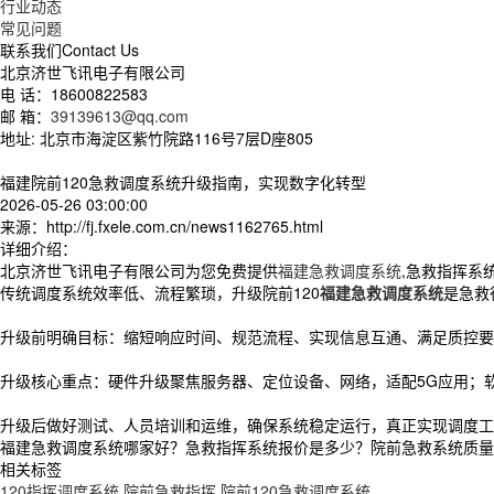
行业动态
常见问题
联系我们
Contact Us
北京济世飞讯电子有限公司
电 话：18600822583
邮 箱：
39139613@qq.com
地址: 北京市海淀区紫竹院路116号7层D座805
福建院前120急救调度系统升级指南，实现数字化转型
2026-05-26 03:00:00
来源：http://fj.fxele.com.cn/news1162765.html
详细介绍：
北京济世飞讯电子有限公司为您免费提供
福建急救调度系统
,急救指挥系
传统调度系统效率低、流程繁琐，升级院前120
福建急救调度系统
是急救
升级前明确目标：缩短响应时间、规范流程、实现信息互通、满足质控要
升级核心重点：硬件升级聚焦服务器、定位设备、网络，适配5G应用；
升级后做好测试、人员培训和运维，确保系统稳定运行，真正实现调度工
福建急救调度系统哪家好？急救指挥系统报价是多少？院前急救系统质量怎么
相关标签
120指挥调度系统
,
院前急救指挥
,
院前120急救调度系统
,