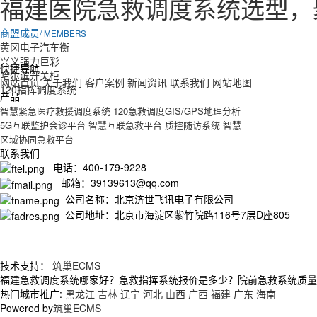
福建医院急救调度系统选型，
商盟成员
/ MEMBERS
黄冈电子汽车衡
兴义强力巨彩
快捷导航
哈尔滨开关柜
网站首页
关于我们
客户案例
新闻资讯
联系我们
网站地图
120指挥调度系统
产品
智慧紧急医疗救援调度系统
120急救调度GIS/GPS地理分析
5G互联监护会诊平台
智慧互联急救平台
质控随访系统
智慧
区域协同急救平台
联系我们
电话：400-179-9228
邮箱：39139613@qq.com
公司名称：北京济世飞讯电子有限公司
公司地址：北京市海淀区紫竹院路116号7层D座805
技术支持：
筑巢ECMS
福建急救调度系统哪家好？急救指挥系统报价是多少？院前急救系统质量怎么
热门城市推广:
黑龙江
吉林
辽宁
河北
山西
广西
福建
广东
海南
Powered by
筑巢ECMS