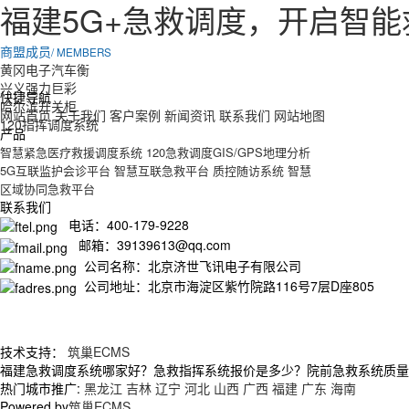
福建5G+急救调度，开启智
商盟成员
/ MEMBERS
黄冈电子汽车衡
兴义强力巨彩
快捷导航
哈尔滨开关柜
网站首页
关于我们
客户案例
新闻资讯
联系我们
网站地图
120指挥调度系统
产品
智慧紧急医疗救援调度系统
120急救调度GIS/GPS地理分析
5G互联监护会诊平台
智慧互联急救平台
质控随访系统
智慧
区域协同急救平台
联系我们
电话：400-179-9228
邮箱：39139613@qq.com
公司名称：北京济世飞讯电子有限公司
公司地址：北京市海淀区紫竹院路116号7层D座805
技术支持：
筑巢ECMS
福建急救调度系统哪家好？急救指挥系统报价是多少？院前急救系统质量怎么
热门城市推广:
黑龙江
吉林
辽宁
河北
山西
广西
福建
广东
海南
Powered by
筑巢ECMS