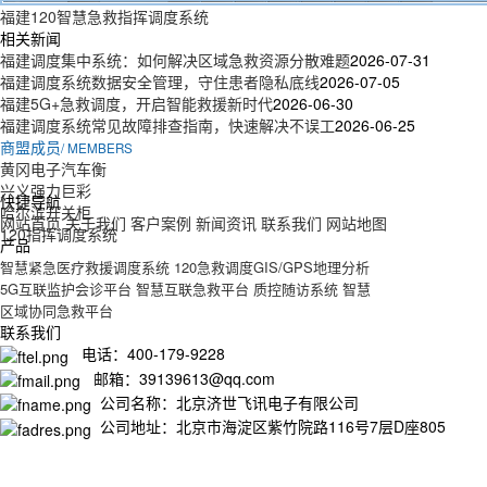
福建120智慧急救指挥调度系统
相关新闻
福建调度集中系统：如何解决区域急救资源分散难题
2026-07-31
福建调度系统数据安全管理，守住患者隐私底线
2026-07-05
福建5G+急救调度，开启智能救援新时代
2026-06-30
福建调度系统常见故障排查指南，快速解决不误工
2026-06-25
商盟成员
/ MEMBERS
黄冈电子汽车衡
兴义强力巨彩
快捷导航
哈尔滨开关柜
网站首页
关于我们
客户案例
新闻资讯
联系我们
网站地图
120指挥调度系统
产品
智慧紧急医疗救援调度系统
120急救调度GIS/GPS地理分析
5G互联监护会诊平台
智慧互联急救平台
质控随访系统
智慧
区域协同急救平台
联系我们
电话：400-179-9228
邮箱：39139613@qq.com
公司名称：北京济世飞讯电子有限公司
公司地址：北京市海淀区紫竹院路116号7层D座805