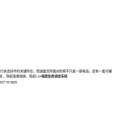
行状态好坏的关键所在，而调度员所面对的将不只是一部电话，还有一套可辅
统 ，院前急救指挥，院前120
福建急救调度系统
151820