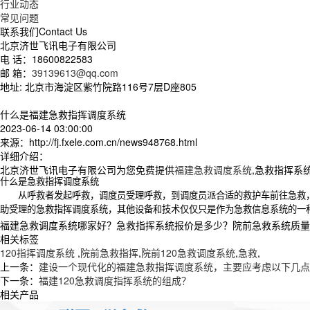
行业动态
常见问题
联系我们
Contact Us
北京济世飞讯电子有限公司
电 话：18600822583
邮 箱：
39139613@qq.com
地址: 北京市海淀区紫竹院路116号7层D座805
什么是福建急救指挥调度系统
2023-06-14 03:00:00
来源：http://fj.fxele.com.cn/news948768.html
详细介绍：
北京济世飞讯电子有限公司为您免费提供
福建急救调度系统
,急救指挥系
什么是急救指挥调度系统
从呼救者发起呼救，调度员受理呼救，到调度员派合适的救护车前往急救，
助受理的急救指挥调度系统，其他设备和技术仅仅只是作为急救信息系统的
福建急救调度系统哪家好？急救指挥系统报价是多少？院前急救系统质量怎么
相关标签
120指挥调度系统
,
院前急救指挥
,
院前120急救调度系统
,
急救
,
上一条：
建设一个现代化的福建急救指挥调度系统，主要应考虑以下几点
下一条：
福建120急救调度指挥系统的组成？
相关产品